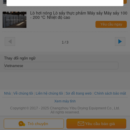
Yêu cầu ngay
Lò hơi nóng Lò sấy thực phẩm Máy sấy Máy sấy 100
- 200 ℃ Nhiệt độ cao
Yêu cầu ngay
1 / 3
Thay đổi ngôn ngữ
Vietnamese
Nhà
|
Về chúng tôi
|
Liên hệ chúng tôi
|
Sơ đồ trang web
|
Chính sách bảo mật
Xem máy tính
Copyright © 2017 - 2025 Changzhou Yibu Drying Equipment Co., Ltd.
All rights reserved.
Trò chuyện
Yêu cầu báo giá