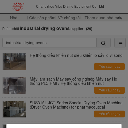
Changzhou Yibu Drying Equipment Co., Ltd
Nhà
Các sản phẩm
Về chúng tôi
Tham quan nhà máy
>>
industrial drying ovens
Phẩm chất
supplier.
(29)
Hệ thống điều khiển nút điều khiển lò sấy lò vi sóng
Yêu cầu ngay
Máy làm sạch Máy sấy công nghiệp Máy sấy Hệ
thống PLC HMI / Hệ thống điều khiển nút
Yêu cầu ngay
SUS316L JCT Series Special Drying Oven Machine
(Dryer Oven Machine) for pharmaceutical
Yêu cầu ngay
SUS304 , SUS316L MSD Series Microwave Belt