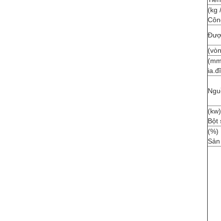
(kg 
Côn
Được
(vòn
(mm
ia.đ
Ngu
(kw)
Bột 
(%)
Sản