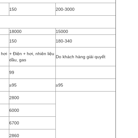
150
200-3000
18000
15000
150
180-340
 hơi
+ Điện + hơi, nhiên liệu
Do khách hàng giải quyết
dầu, gas
99
≥95
≥95
2800
6000
6700
2860