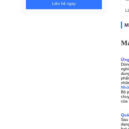
Liên hệ ngay
L
M
Má
Ứng
Dòng
nghi
dung
phẩm
nhữ
Nhữ
Bộ p
chuy
của 
Quá 
Sau 
dạng
hạt 