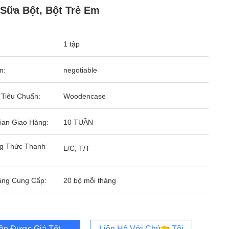
Sữa Bột, Bột Trẻ Em
1 tập
n:
negotiable
 Tiêu Chuẩn:
Woodencase
ian Giao Hàng:
10 TUẦN
g Thức Thanh
L/C, T/T
ăng Cung Cấp:
20 bộ mỗi tháng
ận Được Giá Tốt Nhất
Liên Hệ Với Chúng Tôi