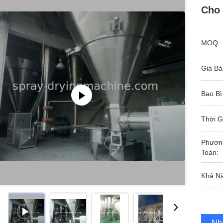
Cho 
MOQ:
Giá Bá
Bao Bì
Thời G
Phươn
Toán:
Khả N
Nh