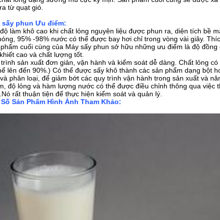
 ra từ quạt gió.
 sấy phun Ưu điểm:
độ làm khô cao khi chất lỏng nguyên liệu được phun ra, diện tích bề m
nóng, 95% -98% nước có thể được bay hơi chỉ trong vòng vài giây. Thíc
phẩm cuối cùng của Máy sấy phun sở hữu những ưu điểm là độ đồng đ
 khiết cao và chất lượng tốt.
trình sản xuất đơn giản, vận hành và kiểm soát dễ dàng. Chất lỏng có 
hể lên đến 90%.) Có thể được sấy khô thành các sản phẩm dạng bột ho
và phân loại, để giảm bớt các quy trình vận hành trong sản xuất và n
, độ lỏng và hàm lượng nước có thể được điều chỉnh thông qua việc t
.Nó rất thuận tiện để thực hiện kiểm soát và quản lý.
 Số Sản Phẩm Hình Ảnh Tham Khảo: