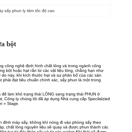
y sấy phun ly tâm tốc độ cao
ữa bột
g công nghệ định hình chất lỏng và trong ngành công
 bột hoặc hạt rắn từ các vật liệu lỏng, chẳng hạn như
 do này, khi kích thước hạt và sự phân bố của các sản
 phải đạt tiêu chuẩn chính xác, sấy phun là một trong
g để làm khô trạng thái LỎNG sang trạng thái PHUN ở
t, Công ty chúng tôi đã áp dụng Nhà cung cấp Specilalzied
n = Stage.
ên đỉnh máy sấy, không khí nóng đi vào phòng sấy theo
áp, chất lỏng nguyên liệu sẽ quay và được phun thành các
ên tục từ đáy tháp sấy và từ các xyclon.Khí thải sẽ được