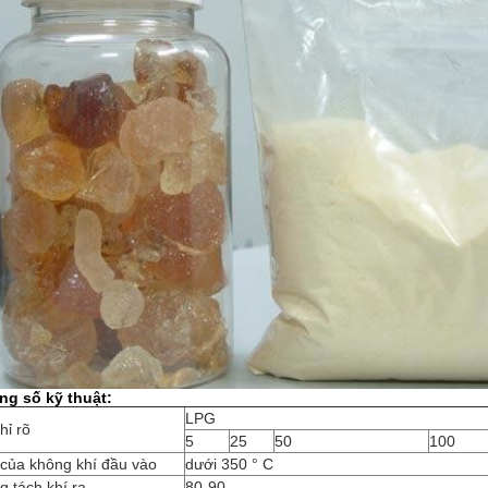
ng số kỹ thuật:
LPG
hỉ rõ
5
25
50
100
 của không khí đầu vào
dưới 350 ° C
g tách khí ra
80-90