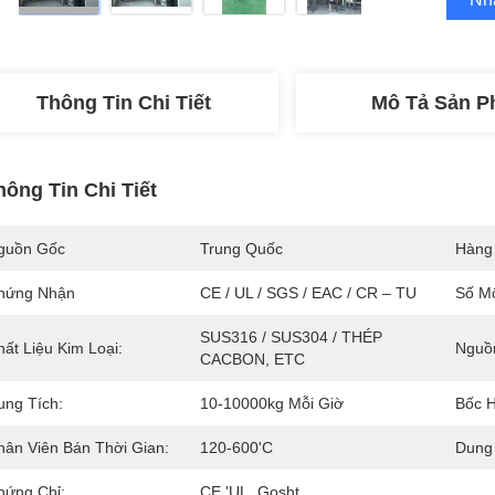
Thông Tin Chi Tiết
Mô Tả Sản 
hông Tin Chi Tiết
guồn Gốc
Trung Quốc
Hàng
hứng Nhận
CE / UL / SGS / EAC / CR – TU
Số M
SUS316 / SUS304 / THÉP 
hất Liệu Kim Loại:
Nguồ
CACBON, ETC
ung Tích:
10-10000kg Mỗi Giờ
Bốc H
hân Viên Bán Thời Gian:
120-600'C
Dung 
hứng Chỉ:
CE 'UL, Gosht