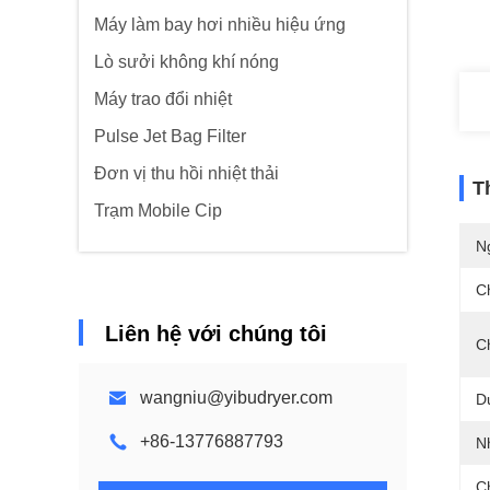
Máy làm bay hơi nhiều hiệu ứng
Lò sưởi không khí nóng
Máy trao đổi nhiệt
Pulse Jet Bag Filter
Đơn vị thu hồi nhiệt thải
T
Trạm Mobile Cip
N
C
Liên hệ với chúng tôi
C
wangniu@yibudryer.com
D
+86-13776887793
N
C