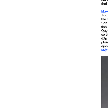
thải
Máy
Tốc 
khí 
Sản 
tinh
Quy 
có t
dập 
phẩm
định
Một