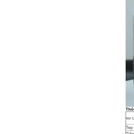
Thô
sự c
Tep
Tiến