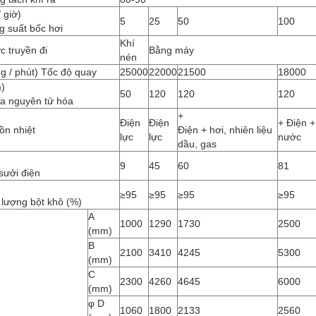
/ giờ)
5
25
50
100
g suất bốc hơi
Khí
 truyền đi
Bằng máy
nén
g / phút) Tốc độ quay
25000
22000
21500
18000
)
50
120
120
120
ĩa nguyên tử hóa
+
Điện
Điện
+ Điện +
ồn nhiệt
Điện + hơi, nhiên liệu
lực
lực
nước
dầu, gas
9
45
60
81
sưởi điện
≥95
≥95
≥95
≥95
 lượng bột khô (%)
A
1000
1290
1730
2500
(mm)
B
2100
3410
4245
5300
(mm)
C
2300
4260
4645
6000
(mm)
φ D
1060
1800
2133
2560