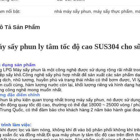
àm nổi bật:
nhà máy sấy phun
, 
máy sấy thực phẩm
, 
má
ô Tả Sản Phẩm
y sấy phun ly tâm tốc độ cao SUS304 cho s
 dụng sản phẩm
 LPG Máy sấy phun là một công nghệ được sử dụng rộng rãi nhất tron
ệp sấy khô.Công nghệ sấy phù hợp nhất để sản xuất các sản phẩm dạng
 dịch, nhũ tương, huyền phù và trạng thái nhão có thể bơm được, Vì lý
 cuối cùng, hàm lượng nước còn lại, khối lượng riêng và hình dạng hạt
ng công nghệ mong muốn nhất.
ng đặc điểm chính
hun là phụ kiện quan trọng nhất trong máy sấy phun, nó được sử dụn
ển động quay tốc độ cao, thường có thể đạt 18000 ~ 25000 vòng / phú
Trung Quốc, có thể đảm bảo cho khách hàng 2 năm bảo hành giai đoạ
trình làm việc:
khi được lọc và làm nóng, không khí đi vào bộ phân phối không khí tr
 xoắn ốc và đồng nhất.Đi qua máy phun ly tâm tốc độ cao trên đỉnh th
chất lỏng dạng sương mù cực kỳ mịn. Sản phẩm cuối cùng sẽ được xả li